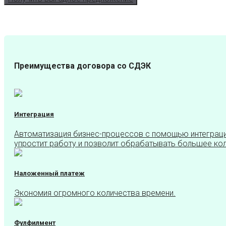
Преимущества договора со СДЭК
Интеграция
Автоматизация бизнес-процессов с помощью интеграц
упростит работу и позволит обрабатывать большее кол
Наложенный платеж
Экономия огромного количества времени.
Фулфилмент