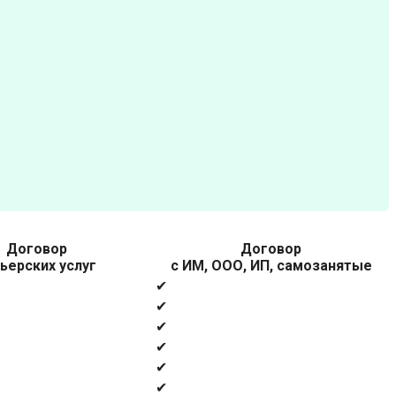
Договор
Договор
ьерских услуг
с ИМ, ООО, ИП, самозанятые
✔
✔
✔
✔
✔
✔