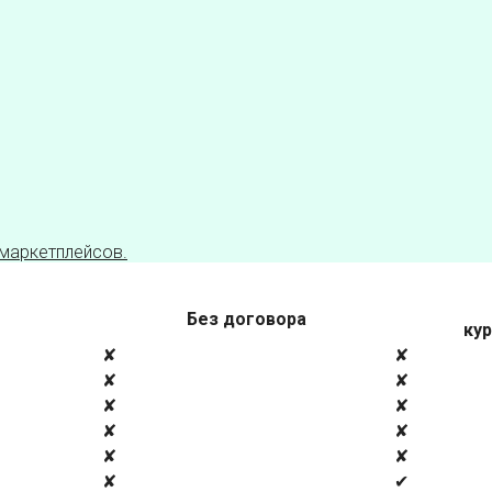
 маркетплейсов.
Без договора
кур
✘
✘
✘
✘
✘
✘
✘
✘
✘
✘
✘
✔