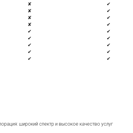
✘
✔
✘
✔
✘
✔
✘
✔
✔
✔
✔
✔
✔
✔
✔
✔
✔
✔
орация: широкий спектр и высокое качество услуг