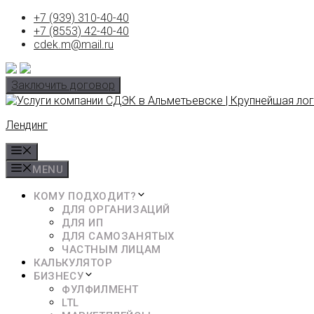
Skip
+7 (939) 310-40-40
to
+7 (8553) 42-40-40
content
cdek.m@mail.ru
Заключить договор
Лендинг
MENU
MENU
КОМУ ПОДХОДИТ?
ДЛЯ ОРГАНИЗАЦИЙ
ДЛЯ ИП
ДЛЯ САМОЗАНЯТЫХ
ЧАСТНЫМ ЛИЦАМ
КАЛЬКУЛЯТОР
БИЗНЕСУ
ФУЛФИЛМЕНТ
LTL