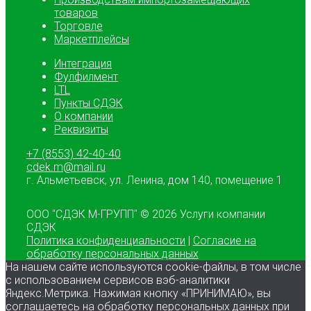
товаров
Торговле
Маркетплейсы
Интеграция
Фулфилмент
LTL
Пункты СДЭК
О компании
Реквизиты
+7 (8553) 42-40-40
cdek.m@mail.ru
г. Альметьевск, ул. Ленина, дом 140, помещение 1
ООО "СДЭК М-ГРУПП"
© 2026 Услуги компании
СДЭК
Политика конфиденциальности
|
Согласие на
обработку персональных данных
На нашем сайте используются cookie-файлы, в том числе
с использованием сервисов вэб-аналитики
Яндекс.Метрика. Нажимая кнопку «ПРИНИМАЮ», вы
соглашаетесь на обработку персональных данных при