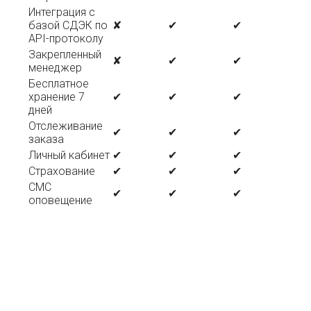
Интеграция с
базой СДЭК по
✘
✔
✔
API-протоколу
Закрепленный
✘
✔
✔
менеджер
Бесплатное
хранение 7
✔
✔
✔
дней
Отслеживание
✔
✔
✔
заказа
Личный кабинет
✔
✔
✔
Страхование
✔
✔
✔
СМС
✔
✔
✔
оповещение