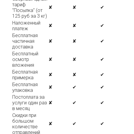
тариф
✘
✘
✔
"Посылка" (от
125 руб за 3 кг)
Наложенный
✘
✘
✔
платеж
Бесплатная
частичная
✘
✘
✔
доставка
Бесплатный
осмотр
✘
✘
✔
вложения
Бесплатная
✘
✘
✔
примерка
Бесплатная
✘
✔
✔
упаковка
Постоплата за
услуги один раз
✘
✔
✔
в месяц
Скидки при
большом
✘
✔
✔
количестве
отправлений